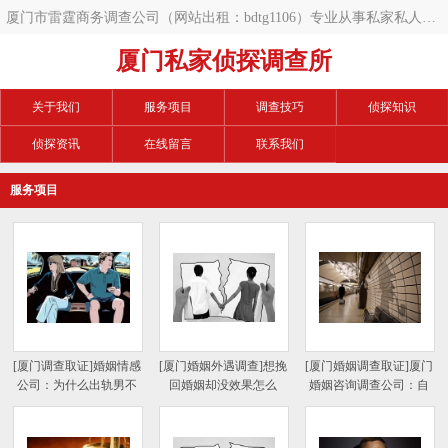
厦门市雷霆商务调查公司（网站出租：bdtg1106）专业从事私家私人调
查服务咨询服务平台。​厦门正规可靠的商务调查公司、私人调查公司、​
厦门私家侦探调查所
婚姻调查机构精选，为您提供免费的咨询服务与多重选择，助您快速找
关于我们
服务项目
调查技巧
侦探知识
到诚信专业的调查服务
侦探资讯
在线留言
联系我们
服务项目
[厦门调查取证]婚姻情感
[厦门婚姻外遇调查]想挽
[厦门婚姻调查取证]厦门
公司：为什么出轨男不
回婚姻却没效果怎么
婚姻咨询调查公司：自
离婚？
办？
己出轨怎么挽回老婆？