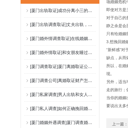
场婚姻危机
即使对方是
[厦门出轨取证]成功分离小三的步骤
对于自己的
[厦门出轨调查取证]丈夫出轨，律师可以调查小三信息吗？
静之余是会
只有给婚姻
[厦门婚外情调查取证]在线婚姻咨询：男人变心的三个前兆
3.想挽回
“新鲜感”
[厦门婚外情取证]和女朋友睡过但是要分手了正常吗？
缺点，从而
所以，在婚
[厦门调查取证]厦门离婚取证公司解答婚外情录音怎么取证？
现。
[厦门调查公司]离婚取证财产怎么分割？
另外，适当
走的旅行；
[厦门私家调查]男人出轨和女人出轨的不同心理分析
当你的婚姻
要说出太多
[厦门私人调查]如何正确挽回婚姻修复夫妻感情？
[厦门婚姻外遇调查]厦门调查婚外情收费多少钱？
上一篇：