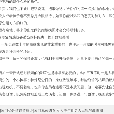
中充当的是什么样的角色。
主责，我们也不要让把话说死、把事做绝，给你们的留一点挽回的余地，
爱人或者孩子也不要总是冷眼相待，如果你能以温和的态度对待对方，即
思念起对方的好的。
留有余地，将来你们之间的婚姻挽回才会变得顺利的多。
婚姻修复情感就要适当保持距离，提升婚姻美感
对于一场长达数十年的婚姻来说是非常重要的，也许从一开始的时候可能男
爆发各种各样的矛盾。
姻当中，适当的保持距离，也有利于提升新鲜感，尽量不要让自己的每一
增加一些仪式感对婚姻的“保鲜”也是非常有必要的，比如三五不时一起去
偶尔的一个小惊喜；特殊纪念日的一束红玫瑰等等，都能给苦闷枯燥的婚
出现危机，不要着急，也许你当局者迷看不透本质问题，但一定要先让自
伤害但话，以免给婚姻造成二次伤害，记住，你多说一句狠话，挽回就多
[厦门婚外情调查取证]厦门私家调查 女人更年期男人出轨的高峰期