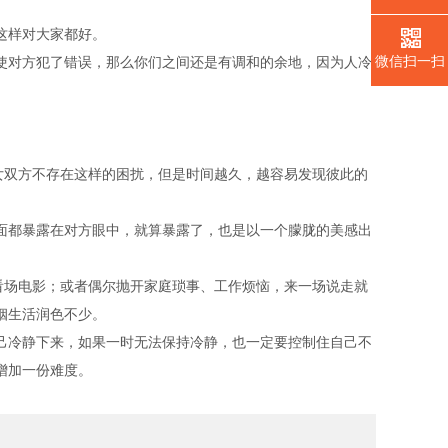
这样对大家都好。
微信扫一扫
使对方犯了错误，那么你们之间还是有调和的余地，因为人冷
女双方不存在这样的困扰，但是时间越久，越容易发现彼此的
面都暴露在对方眼中，就算暴露了，也是以一个朦胧的美感出
看场电影；或者偶尔抛开家庭琐事、工作烦恼，来一场说走就
姻生活润色不少。
己冷静下来，如果一时无法保持冷静，也一定要控制住自己不
增加一份难度。