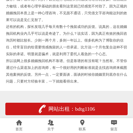
力敏锐，或者有心理学基础的朋友看到这里就已经感觉不对劲了。因为正规的
婚姻挽回本质上是一种心理咨询，不见面不通话，只凭借文字咨询能达到的效
果可以说是见仁见智了。
还有的机构，探长发现几乎每天有数十个挽留成功的反馈。说真的，这在婚姻
挽回机构业内几乎可以说是奇迹了。为什么？说实话，因为真正有效的挽回咨
询历时都比较长。少则一两个月，多则一年以上。很多机构为了博取你的信
任，经常盲目的给需要情感挽留的人一些承诺。比方说一个月包复合这种不切
实际的承诺。明显就是骗术，就是利用了委托人着急的一个心态。
所以说网上很多婚姻挽回机构不靠谱。但是靠谱的有没有呢？当然有。不管你
通过什么渠道加上的咨询师，有一个很好用的判断标准就是去找咨询师来截图
其他案例的反馈。另外一点，一定要面谈，面谈的时候你婚姻里到底存在什么
问题，只要对方经验丰富，一下就能看得出来。
网站出租：bdtg1106
首页
关于
联系
留言