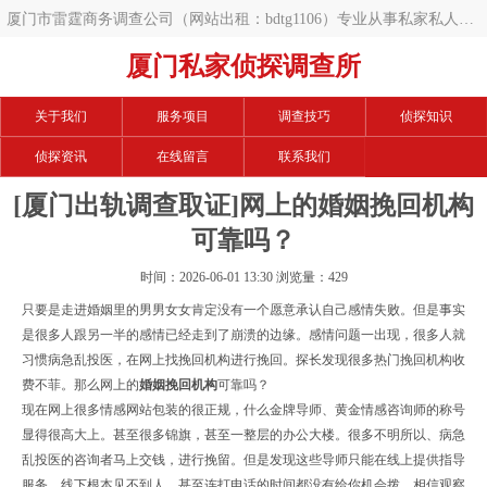
厦门市雷霆商务调查公司（网站出租：bdtg1106）专业从事私家私人调
查服务咨询服务平台。​厦门正规可靠的商务调查公司、私人调查公司、​
厦门私家侦探调查所
婚姻调查机构精选，为您提供免费的咨询服务与多重选择，助您快速找
关于我们
服务项目
调查技巧
侦探知识
到诚信专业的调查服务
侦探资讯
在线留言
联系我们
[厦门出轨调查取证]网上的婚姻挽回机构
可靠吗？
时间：2026-06-01 13:30 浏览量：429
只要是走进
婚姻
里的男男女女肯定没有一个愿意承认自己感情失败。但是事实
是很多人跟另一半的感情已经走到了崩溃的边缘。感情问题一出现，很多人就
习惯病急乱投医，在网上找挽回机构进行挽回。探长发现很多热门挽回机构收
费不菲。那么网上的
婚姻挽回机构
可靠吗？
现在网上很多情感网站包装的很正规，什么金牌导师、黄金情感咨询师的称号
显得很高大上。甚至很多锦旗，甚至一整层的办公大楼。很多不明所以、病急
乱投医的咨询者马上交钱，进行挽留。但是发现这些导师只能在线上提供指导
服务。线下根本见不到人，甚至连打电话的时间都没有给你机会拨。相信观察