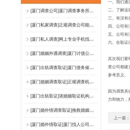
一、我们通
二、了解这
[厦门调查公司]厦门调查事务所法律法规体系
三、有没有
[厦门私家调查]正规调查公司能调查外遇证据吗？
四、公司有
五、公司有
[厦门私人调查]网上专业手机找人靠谱吗？
六、在取证
[厦门婚姻外遇调查]厦门讨债公司：怎么看对方是否故意不还钱?
其次我们要
查公司都建
[厦门出轨调查取证]厦门债务催收：有效追债的技巧有哪些？
参考意义。
[厦门婚姻调查取证]正规调查机构查婚外情费用
因为调查具
[厦门出轨取证]请婚姻取证机构调查出轨可行吗？
力和物力，
[厦门婚外情调查取证]挽救婚姻的机构有用吗？怎么选择？
上一篇：
[厦门婚外情取证]厦门找人公司分享怎么寻人最快的技巧