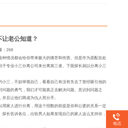
不让老公知道？
览量：268
这种情况都会给你带来极大的痛苦和伤害。但是作为原配在处
助于专业小三分离公司来分离第三者。下面
探长
就以分离小三
的小三，不妨审视自己，看看自己有没有失去了曾经吸引他的
对问题的勇气，我们才可能真正去解决问题。意识到问题之
，并且让他们两成为仇人而分手。
以用家人进行分离，用这个招数的前提是你和公婆的关系一定
。
探长
告诉各位，出轨男人如果发现自己的家人这么支持你，
电话