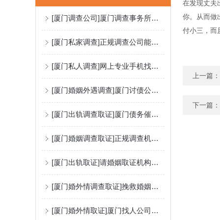
在发现丈夫
你。从而做
[厦门调查公司]厦门调查事务所法律法规体系
付小三，而
[厦门私家调查]正规调查公司能调查外遇证据吗？
[厦门私人调查]网上专业手机找人靠谱吗？
上一篇：
[厦门婚姻外遇调查]厦门讨债公司：怎么看对方是否故意不还钱?
下一篇：
[厦门出轨调查取证]厦门债务催收：有效追债的技巧有哪些？
[厦门婚姻调查取证]正规调查机构查婚外情费用
[厦门出轨取证]请婚姻取证机构调查出轨可行吗？
[厦门婚外情调查取证]挽救婚姻的机构有用吗？怎么选择？
[厦门婚外情取证]厦门找人公司分享怎么寻人最快的技巧