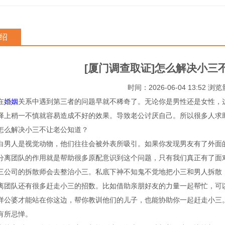
绍
[厦门调查取证]怎么解决小三
时间：2026-06-04 13:52 浏
在
婚姻
关系中遇到第三者的问题早就不稀奇了。无论你是男性还是女性，
择上稍一不慎就容易造成不好的效果。导致老公讨厌自己。所以很多人求
怎么解决小三不让老公知道？
白男人是视觉动物，他们往往会被外表所吸引。如果你发现男友有了外面
分离团队的作用就是帮助很多原配意识到这个问题，只有我们真正有了面
三公司的拆散师会去整治小三。私底下神不知鬼不觉地把小三和男人拆散
离团队还有很多赶走小三的招数。比如借助亲朋好友的力量一起帮忙，可
样公婆才能站在你这边，帮你教训他们的儿子，也能协助你一起赶走小三
有所忌惮。