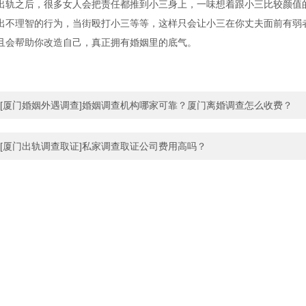
出轨之后，很多女人会把责任都推到小三身上，一味想着跟小三比较颜值
出不理智的行为，当街殴打小三等等，这样只会让小三在你丈夫面前有弱
且会帮助你改造自己，真正拥有婚姻里的底气。
[厦门婚姻外遇调查]婚姻调查机构哪家可靠？厦门离婚调查怎么收费？
[厦门出轨调查取证]私家调查取证公司费用高吗？