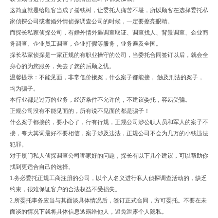
这简直就是给顾客当成了摇钱树，让委托人痛苦不堪，所以顾客在选择委托私
家侦探公司或者婚外情侦探调查公司的时候，一定要擦亮眼睛。
而探长私家侦探公司，有婚外情外遇调查取证、调查找人、背景调查、企业商
务调查、企业员工调查，企业打假等服务，业务遍及全国。
探长私家侦探是一家正规的有职业操守的公司，当委托合同签订以后，就会全
身心的为您服务，免去了您的后顾之忧。
温馨提示：不能见面，非常
低价接案，什么案子都能接， 触及刑法的案子，
均为骗子。
本行业都是过万的业务，经济条件不允许的，不建议委托，容易受骗。
正规公司没有不能见面的，所有说不见面的都是骗子！
什么案子都接的，要小心了，行有行规，正规公司涉公职人员和军人的案子不
接，夸大其词最好不要相信，案子涉及违法，正规公司不会为几万的小钱违法
犯罪。
对于厦门私人侦探调查公司哪家好的问题，探长有以下几个建议，可以帮助你
找到更适合自己的选择。
1.务必委托正规工商注册的公司，以个人名义进行私人侦探调查活动的，缺乏
约束，很难保证客户的合法权益不受损失。
2.所委托事务应当与其面谈具体情况后，签订正式合同，方可委托。不要在未
面谈的情况下就将具体信息透露给他人，避免泄露个人隐私。