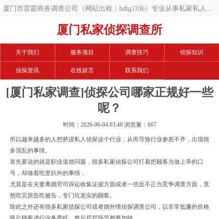
厦门市雷霆商务调查公司（网站出租：bdtg1106）专业从事私家私人调
查服务咨询服务平台。​厦门正规可靠的商务调查公司、私人调查公司、​
厦门私家侦探调查所
婚姻调查机构精选，为您提供免费的咨询服务与多重选择，助您快速找
关于我们
服务项目
调查技巧
侦探知识
到诚信专业的调查服务
侦探资讯
在线留言
联系我们
[厦门私家调查]侦探公司哪家正规好一些
呢？
时间：2026-06-04 03:48 浏览量：667
所以越来越多的人想挤进私人
侦探
这个行业，从而导致行业参差不齐，出现很
多混乱的事情。
首先要说的就是职业道德问题，很多私家侦探公司打着把顾客当做上帝的口
号，却做着吃里扒外的事情，
尤其是在夫妻离婚官司诉讼收集证据方面或者一些反不正当竞争调查方面，竟
然吃完原告吃被告，专门坑老实的
顾客。
除此之外还有很多私家侦探公司或者婚外情侦探调查公司，以非常低廉的价格
吸引顾客进行业务委托，然后层层环节都要加钱。